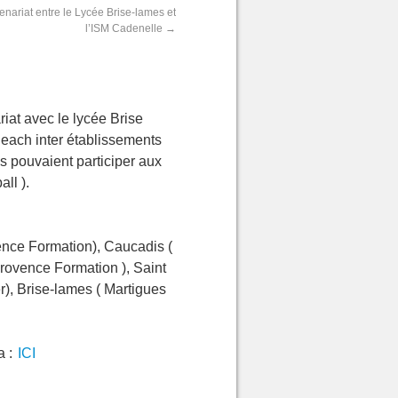
nariat entre le Lycée Brise-lames et
l’ISM Cadenelle
→
iat avec le lycée Brise
each inter établissements
s pouvaient participer aux
ll ).
ence Formation), Caucadis (
Provence Formation ), Saint
r), Brise-lames ( Martigues
a :
ICI