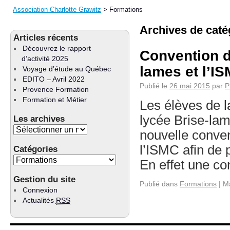
Association Charlotte Grawitz
>
Formations
Archives de caté
Articles récents
Découvrez le rapport
Convention de
d’activité 2025
lames et l’I
Voyage d’étude au Québec
EDITO – Avril 2022
Publié le
26 mai 2015
par
P
Provence Formation
Formation et Métier
Les élèves de l
lycée Brise-lam
Les archives
nouvelle conven
l’ISMC afin de 
Catégories
En effet une c
Gestion du site
Publié dans
Formations
|
M
Connexion
Actualités
RSS