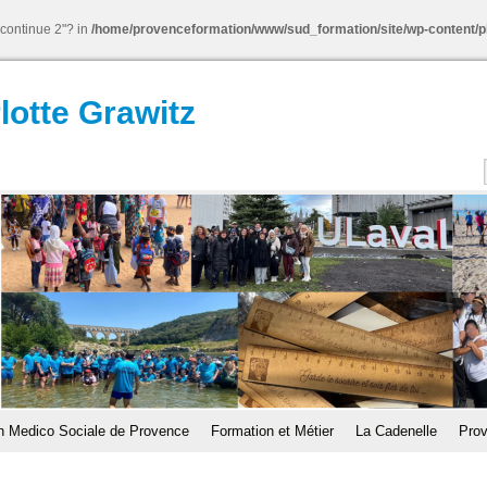
"continue 2"? in
/home/provenceformation/www/sud_formation/site/wp-content/p
lotte Grawitz
n Medico Sociale de Provence
Formation et Métier
La Cadenelle
Prov