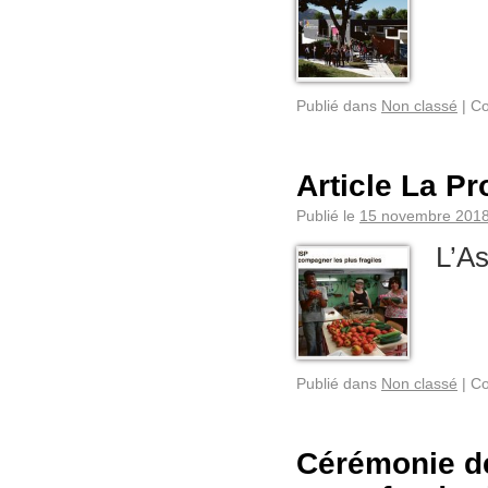
Publié dans
Non classé
|
Co
Article La P
Publié le
15 novembre 201
L’A
Publié dans
Non classé
|
Co
Cérémonie de