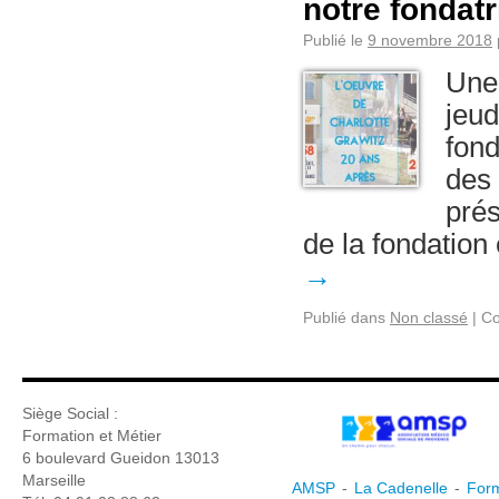
notre fondatr
Publié le
9 novembre 2018
Une 
jeu
fond
des 
prés
de la fondation
→
Publié dans
Non classé
|
Co
Siège Social :
Formation et Métier
6 boulevard Gueidon 13013
Marseille
AMSP
-
La Cadenelle
-
Form